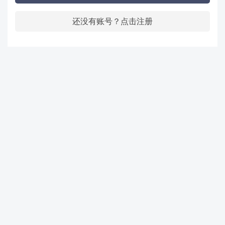
还没有账号？点击注册