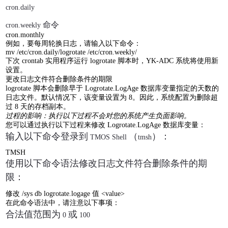
cron.daily
命令
cron.weekly
cron.monthly
例如，要每周轮换日志，请输入以下命令：
mv /etc/cron.daily/logrotate /etc/cron.weekly/
下次
crontab
实用程序运行
logrotate
脚本时，
YK-ADC
系统将使用新
设置。
更改日志文件符合删除条件的期限
logrotate
脚本会删除早于
Logrotate.LogAge
数据库变量指定的天数的
日志文件。默认情况下，该变量设置为
8
。因此，系统配置为删除超
过
8
天的存档副本。
过程的影响：执行以下过程不会对您的系统产生负面影响。
您可以通过执行以下过程来修改
Logrotate.LogAge
数据库变量：
输入以下命令登录到
（
）：
TMOS Shell
tmsh
TMSH
使用以下命令语法修改日志文件符合删除条件的期
限：
修改
/sys db logrotate.logage
值
<value>
在此命令语法中，请注意以下事项：
合法值范围为
或
0
100