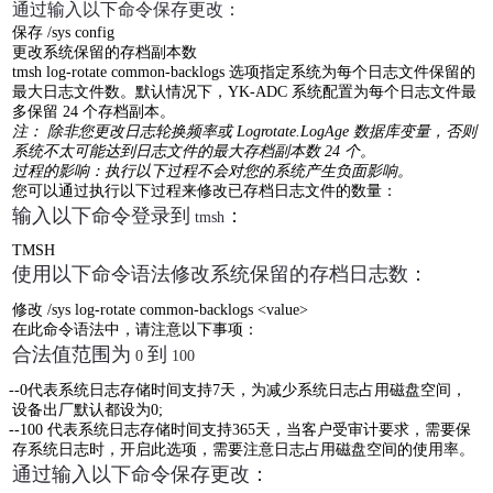
通过输入以下命令保存更改：
保存
/sys config
更改系统保留的存档副本数
tmsh log-rotate common-backlogs
选项指定系统为每个日志文件保留的
最大日志文件数。默认情况下，
YK-ADC
系统配置为每个日志文件最
多保留
24
个存档副本。
注： 除非您更改日志轮换频率或
Logrotate.LogAge
数据库变量，否则
系统不太可能达到日志文件的最大存档副本数
24
个。
过程的影响：执行以下过程不会对您的系统产生负面影响。
您可以通过执行以下过程来修改已存档日志文件的数量：
输入以下命令登录到
：
tmsh
TMSH
使用以下命令语法修改系统保留的存档日志数：
修改
/sys log-rotate common-backlogs <value>
在此命令语法中，请注意以下事项：
合法值范围为
到
0
100
--0
代表系统日志存储时间支持
7
天，为减少系统日志占用磁盘空间，
设备出厂默认都设为
0;
--100
代表系统日志存储时间支持
365
天，当客户受审计要求，需要保
存系统日志时，开启此选项，需要注意日志占用磁盘空间的使用率。
通过输入以下命令保存更改：