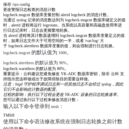
保存
/sys config
更改警报日志检查的消息计数
logcheck.msgcnt
数据库变量控制
alertd logcheck
的消息计数。
当通过
syslog
记录的消息数达到为
logcheck.msgcnt
数据库键定义的值
时，
alertd
进程将运行
logrotate
。当系统以高容量和高磁盘使用率进
行日志记录时，日志会更频繁地轮换。
当
alertd
进程将其计数器递增到
logcheck.msgcnt
数据库变量定义的值
时，如果日志文件大于可用空间的一半，或者
/var/log/
大
于
logcheck.alertthres
数据库变量的值，则会强制进行日志轮换。
的默认值为
。
logcheck.msgcnt
1000
的默认值为
。
logcheck.alertthres
90%
logcheck.warnthres
的默认值为
80%
。
重要提示：云科建议您避免修改
YK-ADC
数据库密钥，除非 云科 支
持指示您这样做或出于故障排除目的需要这样做。
注意：
bigd
守护程序调试日志和一些其他日志不会经过
syslog
，因此
它们不会影响此计数器的配置。
过程的影响：执行以下过程会更改
YK-ADC
设备的日志轮换速率。
您可以通过执行以下过程来修改消息计数：
输入以下命令登录到
：
tmsh
TMSH
使用以下命令语法修改系统在强制日志轮换之前计数