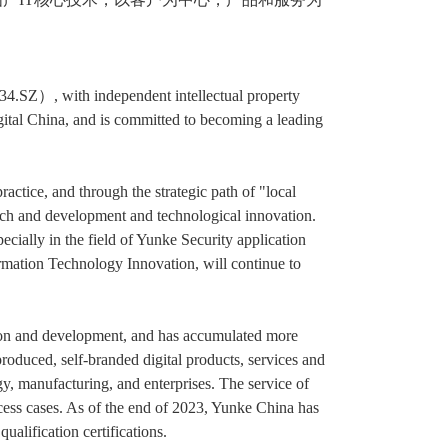
34.SZ）, with independent intellectual property
digital China, and is committed to becoming a leading
actice, and through the strategic path of "local
arch and development and technological innovation.
ecially in the field of Yunke Security application
rmation Technology Innovation, will continue to
tion and development, and has accumulated more
oduced, self-branded digital products, services and
y, manufacturing, and enterprises. The service of
cess cases. As of the end of 2023, Yunke China has
ualification certifications.