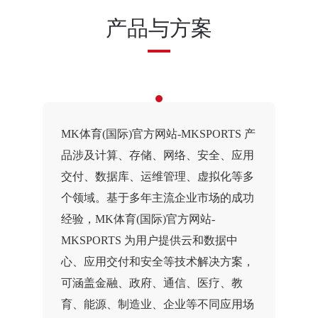
产品与方案
MK体育(国际)官方网站-MKSPORTS 产
品涉及计算、存储、网络、安全、应用
交付、数据库、运维管理、虚拟化等多
个领域。基于多年主流企业市场的成功
经验，MK体育(国际)官方网站-
MKSPORTS 为用户提供云和数据中
心、应用交付和安全等技术解决方案，
可涵盖金融、政府、通信、医疗、教
育、能源、制造业、企业等不同应用场