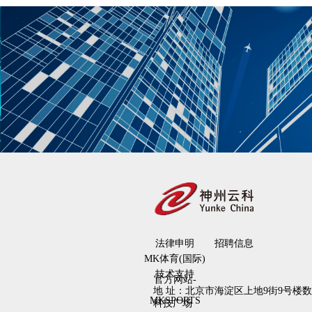
法律申明
招聘信息
MK体育(国际)
技术支持
官方网站-
地 址：
北京市海淀区上地9街9号楼
MKSPORTS
科技广场