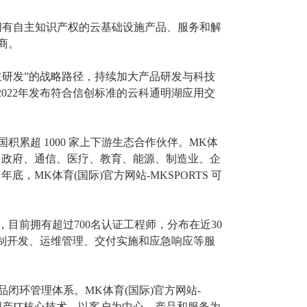
之一，拥有自主知识产权的云基础设施产品、服务和解
商。
研发”的
战略路径
，持续加大产品研发与科技
2022年发布符合信创标准的云科通明湖应用交
全国积累超
1000 家上下游生态合作伙伴。MK体
、政府、通信、医疗、教育、能源、制造业、企
23 年底，MK体育(国际)官方网站-MKSPORTS 可
，目前拥有超过
700名认证工程师，
分布在近
30
定制开发、运维管理、交付实施和应急响应等服
品闭环管理体系。MK体育(国际)官方网站-
国产
IT核心技术，以客户为中心，产品和服务为