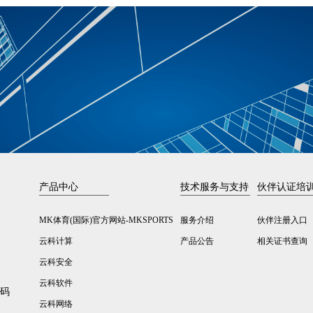
产品中心
技术服务与支持
伙伴认证培
MK体育(国际)官方网站-MKSPORTS
服务介绍
伙伴注册入口
云科计算
产品公告
相关证书查询
云科安全
云科软件
数码
云科网络