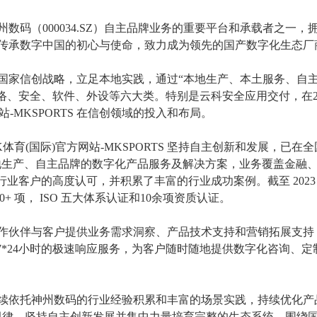
 是神州数码（000034.SZ）自主品牌业务的重要平台和承载者
RTS 传承数字中国的初心与使命，致力成为领先的国产数字化生态厂
国家
信创
战略，
立
足本地实践，通过
“本地生产、本土服务、自主
络、安全、
软件、外设
等六
大类
。特别是云科
安全
应用交付，在
-MKSPORTS 在信创领域的投入和布局。
育(国际)官方网站-MKSPORTS 坚持自主创新和发展，已在
地生产、自主品牌的数字化产品服务及解决方案，业务覆盖金融
行业
客户的高度认可，并积累了丰富的
行业
成功案例。截至
20
+ 项， ISO 五大体系认证和
10余项资质认证
。
合作伙伴
与客户
提供业务需求洞察、产品技术支持和营销拓展支持
7*24小时的极速响应服务，为客户随时随地提供数字化咨询、
S 将继续依托神州数码的行业经验积累和丰富的场景实践，持续优化产
产业规律，坚持自主创新发展并集中力量培育完整的生态系统。围绕