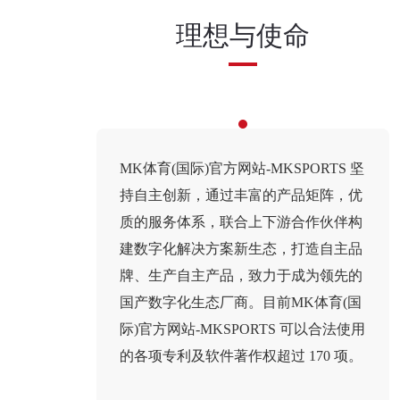
理想与使命
MK体育(国际)官方网站-MKSPORTS 坚
持自主创新，通过丰富的产品矩阵，优
质的服务体系，联合上下游合作伙伴构
建数字化解决方案新生态，打造自主品
牌、生产自主产品，致力于成为领先的
国产数字化生态厂商。目前MK体育(国
际)官方网站-MKSPORTS 可以合法使用
的各项专利及软件著作权超过 170 项。