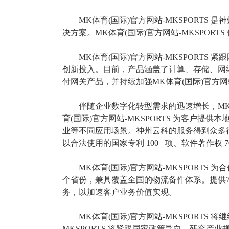
MK体育(国际)官方网站-MKSPORTS
决方案。MK体育(国际)官方网站-MKSPO
MK体育(国际)官方网站-MKSPORTS 紧跟
创新投入
。
目前，产品涵盖了计算、存储、网
付网关产品，并持续加强MK体育(国际)官方网站
伴随
企业数字化转型需求的迅速增长，MK体
育(国际)官方网站-MKSPORTS 为
客户
提供本
业等不同应用场景。神州
云科
的服务得到
众多
以合法使用的国家专利 100+ 项、软件著作权 70
MK体育(国际)官方网站-MKSPORTS 为
个省份，兼具覆盖全国的物流备件体系
。提供
务，以加速客户业务价值实现。
MK体育(国际)官方网站-MKSPORT
MKSPORTS 将紧跟国家政策导向，研究