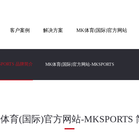
客户案例
解决方案
MK体育(国际)官方网站
PORTS 品牌简介
MK体育(国际)官方网站-MKSPORTS
体育(国际)官方网站-MKSPORTS