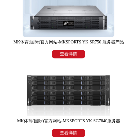
MK体育(国际)官方网站-MKSPORTS YK SR750 服务器产品
查看详情
MK体育(国际)官方网站-MKSPORTS YK SG7840服务器
查看详情