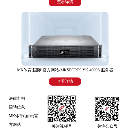
查看详情
MK体育(国际)官方网站-MKSPORTS YK 4000S 服务器
查看详情
法律申明
招聘信息
MK体育(国际)官
方网站-
关注视频号
关注公众号