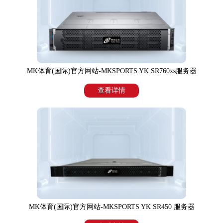
MK体育(国际)官方网站-MKSPORTS YK SR760xs服务器
查看详情
MK体育(国际)官方网站-MKSPORTS YK SR450 服务器