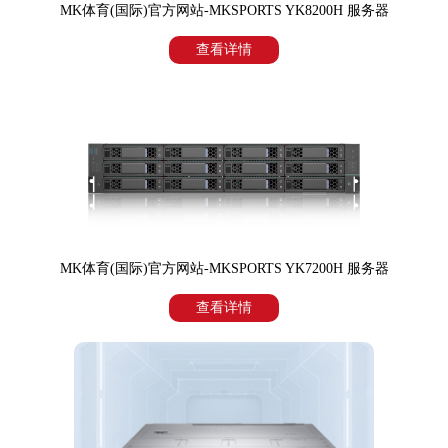
MK体育(国际)官方网站-MKSPORTS YK8200H 服务器
查看详情
MK体育(国际)官方网站-MKSPORTS YK7200H 服务器
查看详情