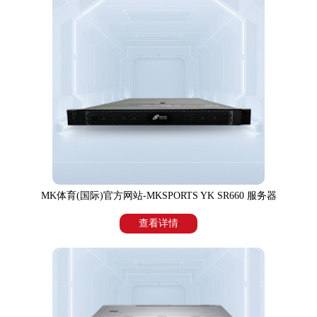
MK体育(国际)官方网站-MKSPORTS YK SR660 服务器
查看详情