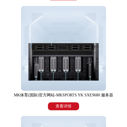
MK体育(国际)官方网站-MKSPORTS YK SXE9680 服务器
查看详情