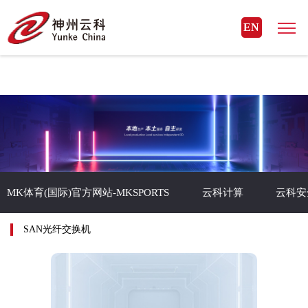
MK体育(国际)官方网站
EN
MK体育(国际)官方网站-MKSPORTS
云科计算
云科安
SAN光纤交换机