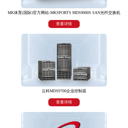
MK体育(国际)官方网站-MKSPORTS MDS9000S SAN光纤交换机
查看详情
云科MDS9700企业控制器
查看详情