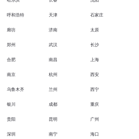
哈尔滨
长春
沈阳
呼和浩特
天津
石家庄
廊坊
济南
太原
郑州
武汉
长沙
合肥
南昌
上海
南京
杭州
西安
乌鲁木齐
兰州
西宁
银川
成都
重庆
贵阳
昆明
广州
深圳
南宁
海口