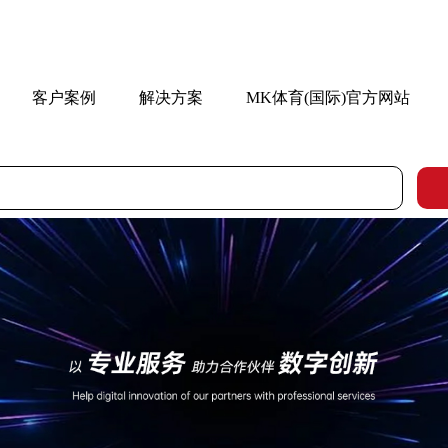
客户案例
解决方案
MK体育(国际)官方网站
>
武汉