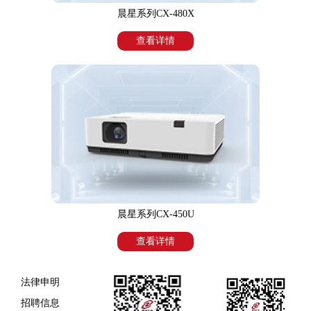
晨星系列CX-480X
查看详情
晨星系列CX-450U
查看详情
法律申明
招聘信息