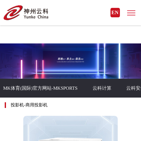
MK体育(国际)官方网站
EN
MK体育(国际)官方网站-MKSPORTS
云科计算
云科安
投影机-商用投影机