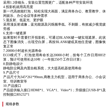
采用
1.2
倍镜头，安装位置范围更广，适配各种严苛安装环境
4.
投影机就用高亮度
新一代高效能灯泡，轻松实现大画面，满足商务办公、教育教学、休
闲娱乐、办公会议等多种需求
5.
漫反射、低蓝光、更护眼
采用漫反射成像，蓝光能源及闪烁频率低。不刺眼，有效减少视觉疲
劳感
6.
支持一键遮屏
如果暂时不需要打开投影机，可通过
BLANK
键一键实现遮屏。此状
态下图像消失，出现空白屏，再按
BLANK
键或其他任意键，图像恢
复正常
7.20000
小时超长光源寿命
ECO
模式下，灯泡使用寿命长达
20000
小时，按每个工作日用
8H
计
算，预计可使用长达
10
年（一年按
250
个工作日计算）
8.
防静电设计
静电防尘网及内置自检系统，大大提高机器使用寿命
9.
产品尺寸
产品尺寸为
345*261*99mm,
商教主力机型，适用于商务办公、小会议
室、培训教室等
10.
产品接口
产品提供输入接口
HDMI*1
、
VGA*1
、
Video*1
；升级接口
USB-B*1
及
控制接口
RS232*1
规格参数