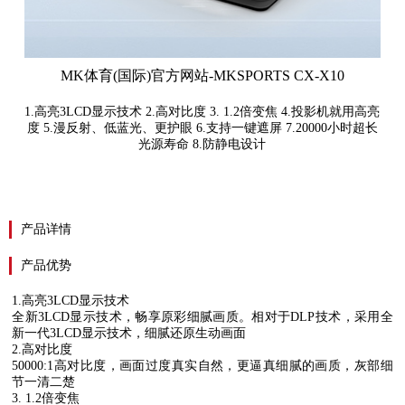
MK体育(国际)官方网站-MKSPORTS CX-X10
1.高亮3LCD显示技术 2.高对比度 3. 1.2倍变焦 4.投影机就用高亮
度 5.漫反射、低蓝光、更护眼 6.支持一键遮屏 7.20000小时超长
光源寿命 8.防静电设计
产品详情
产品优势
1.
高亮
3LCD
显示技术
全新
3LCD
显示技术，畅享原彩细腻画质。相对于
DLP
技术，采用全
新一代
3LCD
显示技术，细腻还原生动画面
2.
高对比度
50000:1
高对比度，画面过度真实自然，更逼真细腻的画质，灰部细
节一清二楚
3. 1.2
倍变焦