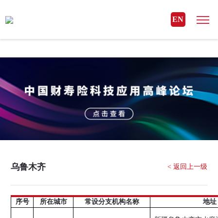
MK体育(国际)官方网站
EN
乌鲁木齐
< 返回上一级
序号
所在城市
常设分支机构名称
地址