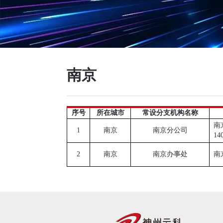
南京
序号
所在城市
常设分支机构名称
南
1
南京
南京分公司
1
2
南京
南京办事处
南