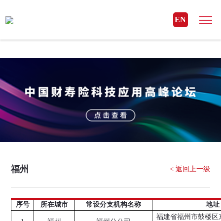
MK体育(国际)官方网站
EN
福州
< 返回上一级
序号
所在城市
常设分支机构名称
地址
福建省福州市鼓楼区