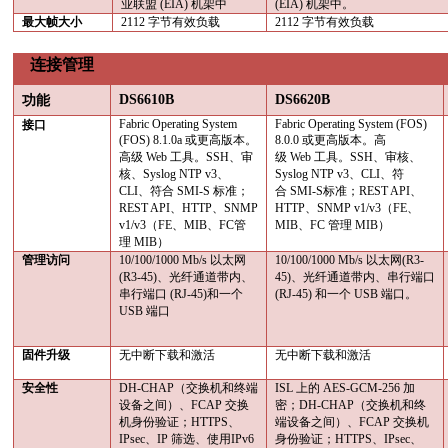
业联盟
(EIA)
机架中
(EIA)
机架中。
最大帧大小
2112
字节有效负载
2112
字节有效负载
连接管理
DS6610B
DS6620B
功能
Fabric Operating System
Fabric Operating System (FOS)
接口
(FOS) 8.1.0a
或更高版本。
8.0.0
或更高版本。高
高级
Web
工具。
SSH
、审
级
Web
工具。
SSH
、审核、
核、
Syslog NTP v3
、
Syslog NTP v3
、
CLI
、符
CLI
、符合
SMI-S
标准；
合
SMI-S
标准；
REST API
、
REST API
、
HTTP
、
SNMP
HTTP
、
SNMP v1/v3
（
FE
、
v1/v3
（
FE
、
MIB
、
FC
管
MIB
、
FC
管理
MIB
）
理
MIB
）
管理访问
10/100/1000 Mb/s
以太网
10/100/1000 Mb/s
以太网
(R3-
(R3-45)
、光纤通道带内、
45)
、光纤通道带内、串行端口
串行端口
(RJ-45)
和一个
(RJ-45)
和一个
USB
端口。
USB
端口
固件升级
无中断下载和激活
无中断下载和激活
安全性
DH-CHAP
（交换机和终端
ISL
上的
AES-GCM-256
加
设备之间）、
FCAP
交换
密；
DH-CHAP
（交换机和终
机身份验证；
HTTPS
、
端设备之间）、
FCAP
交换机
IPsec
、
IP
筛选、使用
IPv6
身份验证；
HTTPS
、
IPsec
、