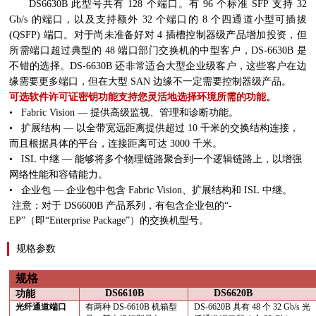
DS6630B
此型号共有
128
个端口。有
96
个标准
SFP
支持
32
Gb/s
的端口，以及支持额外
32
个端口的
8
个四通道小型可插拔
(QSFP)
端口。对于尚未准备好对
4
插槽控制器级产品增加投资，但
所需端口超过典型的
48
端口部门交换机的中型客户，
DS-6630B
是
不错的选择。
DS-6630B
还非常适合大型企业级客户，这些客户在边
缘需要更多端口，但在大型
SAN
边缘不一定需要控制器级产品。
可选软件许可证密钥功能支持您灵活地选择环境所需的功能。
•
Fabric Vision
— 提供高级监视、管理和诊断功能。
•
扩展结构 — 以全带宽远距离提供超过
10
千米的交换结构连接，
而且根据具体的平台，连接距离可达
3000
千米。
•
ISL
中继 — 能够将多个物理链路聚合到一个逻辑链路上，以增强
网络性能和容错能力。
•
企业包 — 企业包中包含
Fabric Vision
、扩展结构和
ISL
中继。
注意：对于
DS6600B
产品系列，有包含企业包的“
-
EP
”（即“
Enterprise Package
”）的交换机型号。
规格参数
规格
DS6610B
DS6620B
功能
光纤通道端口
有两种
DS-6610B
机箱型
DS-6620B
具有
48
个
32 Gb/s
光