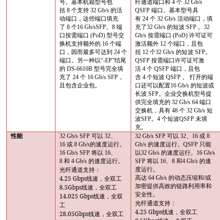
号。基本机箱型号包
纤通道端口和
4
个
32 Gb/s
括
8
个支持
32 Gb/s
的活
QSFP
端口。基本型号具
动端口，这些端口填充
有
24
个
32 Gb/s
活动端口，填
了
8
个
16 Gb/sSFP
。
8
端
充了
32 Gb/s
的短波
SFP
。
32
口按需端口
(PoD)
型号交
Gb/s
按需端口
(PoD)
许可证可
换机支持额外的
16
个端
激活额外
12
个端口，且包
口，因而最多可达到
24
个
括
12
个
32 Gb/s
的短波
SFP
。
端口。另一种以“
-EP
”结尾
QSFP
按需端口许可证可激
的
DS-6610B
型号完全填
活
4
个
QSFP
端口，且包
充了
24
个
16 Gb/s SFP
，
含
4
个短波
QSFP
。 打开的端
且包含企业包。
口还可以配置
16 Gb/s
的短波或
长波
SFP
。企业交换机型号提
供完全填充的
32 Gb/s 64
端口
交换机，具有
48
个
32 Gb/s
短
波
SFP
。
4
个短波
QSFP
未填
充。
性能
32 Gb/s SFP
可以
32
、
32 Gb/s SFP
可以
32
、
16
或
8
16
或
8 Gb/s
的速度运行。
Gb/s
的速度运行。
QSFP
只能
16 Gb/s SFP
将以
16
、
以
32 Gb/s
的速度运行。
16 Gb/s
8
和
4 Gb/s
的速度运行。
SFP
将以
16
、
8
和
4 Gb/s
的速
度运行。
光纤通道支持：
4.25 Gbps
高达
64 Gb/s
的动态压缩和
/
或
线速，全双工
加密提供高效的链路利用率和
8.5Gbps
线速，全双工
安全性。
14.025 Gbps
线速，全双
光纤通道支持：
工
4.25 Gbps
线速，全双工
28.05Gbps
线速，全双工