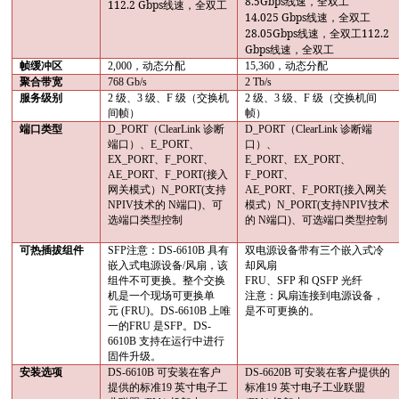
8.5Gbps
线速，全双工
112.2 Gbps
线速，全双工
14.025 Gbps
线速，全双工
28.05Gbps
112.2
线速，全双工
Gbps
线速，全双工
帧缓冲区
2,000
，动态分配
15,360
，动态分配
聚合带宽
768 Gb/s
2 Tb/s
服务级别
2
级、
3
级、
F
级（交换机
2
级、
3
级、
F
级（交换机间
间帧）
帧）
端口类型
D_PORT
（
ClearLink
诊断
D_PORT
（
ClearLink
诊断端
端口）、
E_PORT
、
口）、
EX_PORT
、
F_PORT
、
E_PORT
、
EX_PORT
、
AE_PORT
、
F_PORT(接入
F_PORT
、
网关模式）N_PORT(支持
AE_PORT
、
F_PORT(接入网关
NPIV技术的 N端口)、
可
模式）N_PORT(支持NPIV技术
选端口类型控制
的 N端口)、
可选端口类型控制
可热插拔组件
SFP
注意：
DS-6610B
具有
双电源设备带有三个嵌入式冷
嵌入式电源设备
/
风扇，该
却风扇
组件不可更换。整个交换
FRU
、
SFP
和
QSFP
光纤
机是一个现场可更换单
注意：风扇连接到电源设备，
元
(FRU)
。
DS-6610B
上唯
是不可更换的。
一的
FRU
是
SFP
。
DS-
6610B
支持在运行中进行
固件升级。
安装选项
DS-6610B
可安装在客户
DS-6620B
可安装在客户提供的
提供的标准
19
英寸电子工
标准
19
英寸电子工业联盟