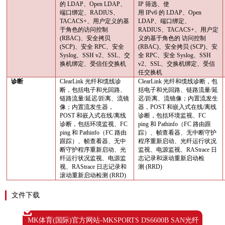
的
LDAP
、
Open LDAP
、
IP
筛选、使
端口绑定、
RADIUS
、
用
IPv6
的
LDAP
、
Open
TACACS+
、用户定义的基
LDAP
、端口绑定、
于角色的访问控制
RADIUS
、
TACACS+
、用户定
(RBAC)
、安全拷贝
义的基于角色的 访问控制
(SCP)
、安全
RPC
、安全
(RBAC)
、安全拷贝
(SCP)
、安
Syslog
、
SSH v2
、
SSL
、交
全
RPC
、安全
Syslog
、
SSH
换机绑定、受信任交换机
v2
、
SSL
、交换机绑定、受信
任交换机
诊断
ClearLink
光纤和缆线诊
ClearLink
光纤和缆线诊断，包
断，包括电子和光回路、
括电子和光回路、链路流量
/
延
链路流量
/
延迟
/
距离、流镜
迟
/
距离、流镜像；内置流发生
像；内置流发生器，
器，
POST
和嵌入式在线
/
离线
POST
和嵌入式在线
/
离线
诊断，包括环境监视、
FC
诊断，包括环境监视、
FC
ping
和
Pathinfo
（
FC
路由跟
ping
和
Pathinfo
（
FC
路由
踪）、帧查看器、无中断守护
跟踪）、帧查看器、无中
程序重新启动、光纤运行状况
断守护程序重新启动、光
监视、电源监视、
RAStrace
日
纤运行状况监视、电源监
志记录和滚动重新启动检
视、
RAStrace
日志记录和
测
(RRD)
滚动重新启动检测
(RRD)
文件下载
MK体育(国际)官方网站-MKSPORTS DS6600B SAN光纤