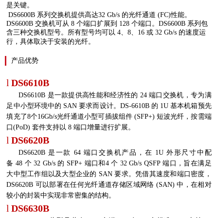
是关键。
DS6600B
系列交换机提供高达
32 Gb/s
的光纤通道
(FC)
性能。
DS6600B
交换机可从
8
个端口扩展到
128
个端口。
DS6600B
系列包
含三种交换机型号。所有型号均可以
4
、
8
、
16
或
32 Gb/s
的速度运
行，具体取决于安装的光纤。
产品优势
l
DS6610B
DS6610B
是一款提供高性能和经济性的
24
端口交换机，专为满
足中小型环境中的
SAN
要求而设计。
DS-6610B
的
1U
基本机箱预先
填充了
8
个
16Gb/s
光纤通道小型可插拔组件
(SFP+)
短波光纤，按需端
口
(PoD)
套件支持以
8
端口增量进行扩展。
l
DS6620B
DS6620B
是一款
64
端口交换机产品，在
1U
外形尺寸中配
备
48
个
32 Gb/s
的
SFP+
端口和
4
个
32 Gb/s QSFP
端口，旨在满足
大中型工作组以及大型企业的
SAN
要求。凭借其速度和端口密度，
DS6620B
可以部署在任何光纤通道存储区域网络
(SAN)
中，在相对
较小的封装中实现非常密集的结构。
l
DS6630B