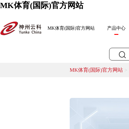
MK体育(国际)官方网站
MK体育(国际)官方网站
产品中心
MK体育(国际)官方网站
>