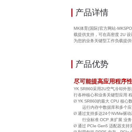
产品详情
MK体育(国际)官方网站-MKSP
载提供支持，可在高密度
2U
设
为您的业务关键型工作负载提
产品优势
尽可能提高应用程序
YK SR860
采用
2U
空气冷却外形
行各种核心和业务关键型应用 
YK SR860
的最大
CPU
核心
Ø
运行内存中数据库和多个应
通过支持多达
24
个
NVMe
驱动
Ø
行业标准
OCP
来扩展 业
通过
PCIe Gen5
适配器支持
Ø