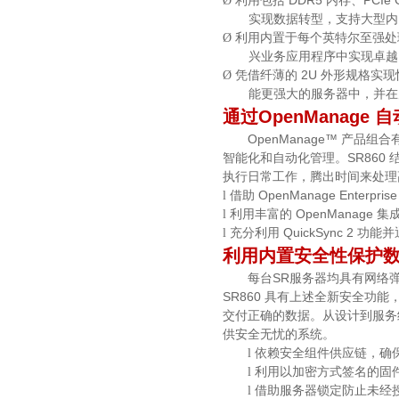
利用包括
DDR5
内存、
PCIe 
Ø
实现数据转型，支持大型内
利用内置于每个英特尔至强处
Ø
兴业务应用程序中实现卓越
凭借纤薄的
2U
外形规格实现
Ø
能更强大的服务器中，并在
通过
OpenManage
自
OpenManage
™
产品组合
智能化和自动化管理。
SR860
执行日常工作，腾出时间来处理
借助
OpenManage Enterpris
l
利用丰富的
OpenManage
集
l
充分利用
QuickSync 2
功能并
l
利用内置安全性保护
每台
SR
服务器均具有网络
SR860
具有上述全新安全功能
交付正确的数据。从设计到服务
供安全无忧的系统。
依赖安全组件供应链，确
l
利用以加密方式签名的固
l
借助服务器锁定防止未经
l