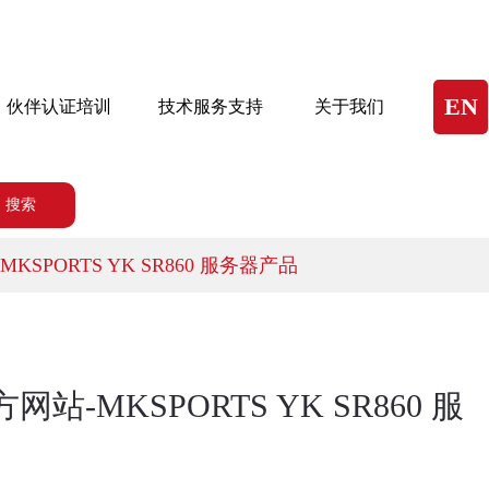
EN
伙伴认证培训
技术服务支持
关于我们
搜索
KSPORTS YK SR860 服务器产品
站-MKSPORTS YK SR860 服