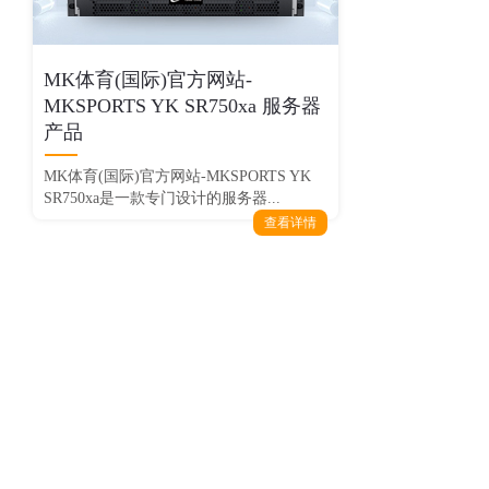
MK体育(国际)官方网站-
MKSPORTS YK SR750xa 服务器
产品
MK体育(国际)官方网站-MKSPORTS YK
SR750xa是一款专门设计的服务器...
查看详情