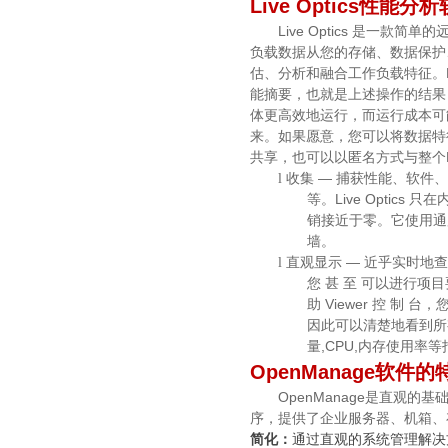
Live Optics
性能分析
Live Optics
是一款简单的
负载数据从您的存储、数据保护
估、分析和融合工作负载特征。
能摘要，也就是上述操作的结果
体更高效地运行，而运行成本可
来。如果愿意，您可以将数据特
共享，也可以以匿名方式与整个
收集 — 捕获性能、软件
l
等。
Live Optics
只在
销接近于零。它使用通
墙。
直观显示 — 近乎实时地
l
您 甚 至 可以进行项
助
Viewer
控 制 台，您
因此可以清楚地看到所
量
,CPU,
内存使用率等
OpenManage
软件的
OpenManage
是直观的基
序，提供了企业服务器、机箱、
简化：
通过直观的系统管理解决