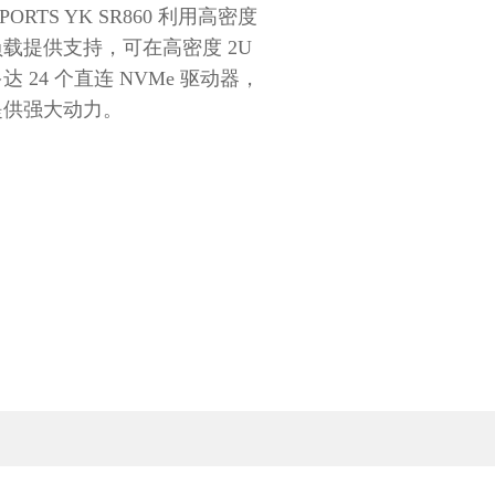
ORTS YK SR860 利用高密度
载提供支持，可在高密度 2U
24 个直连 NVMe 驱动器，
提供强大动力。