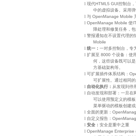
现代
HTML5 GUI
控制台，
l
中的虚拟设备。采用弹
与
OpenManage Mobile
l
OpenManage Mobile
使
I
l
障处理和修复任务，包
警报通知在不设置代理的
l
Mobile
统一：
一对多控制台，专
l
扩展至
8000
个设备：使
l
何，这些设备既可以是
方基础架构等。
可扩展插件体系结构：
Op
l
可扩展性。通过相同的
自动化执行：
从发现到停
l
自动发现和部署：一旦在
l
可以使用预定义的模板
菜单驱动的模板创建或
全面的更新：
OpenManage
l
自定义报告：
OpenManage
l
安全：
安全是重中之重
l
OpenManage Enterprise
l