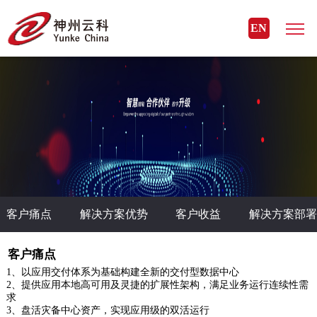
MK体育(国际)官方网站
EN
客户痛点
解决方案优势
客户收益
解决方案部署
客户痛点
1、以应用交付体系为基础构建全新的交付型数据中心
2、提供应用本地高可用及灵捷的扩展性架构，满足业务运行连续性需
求
3、盘活灾备中心资产，实现应用级的双活运行