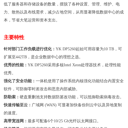
低了服务器和存储设备的数量，摆脱了各种设置、管理、维护、电
力、散热以及布线需求，减少占地空间，从而显著降低数据中心的成
本，节省大笔运营和资本支出。
主要特性
针对部门工作负载进行优化：
YK DP5260起始可用容量为
10 TB
，可
扩展至
442TB
，是企业数据中心的理想之选。
优秀的性能：
YK DP5260采用多核
Intel Xeon
处理器技术，处理性能
优秀。
强化了安全功能：
一体机使用了操作系统内核强化功能结合内置安全
软件，可防御零时差攻击和恶意内部威胁。
防勒索：
硬盘重删池支持数据防篡改功能，可以抵御勒索病毒攻击。
快速传输至云：
广域网
(WAN)
可显著加快备份到云中以及异地复制
的速度。
高带宽连网：
最多可配备
6
个
10/25 Gb
光纤以太网接口。