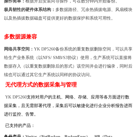
操作简单：
根据开启安装向导操作，可在数分钟内开始备份。
极具韧性的硬件体系结构：
多数据路径、冗余热插拔电源、风扇模块
以及热插拔数据磁盘可提供更好的数据保护和系统可用性。
多数据源兼容
网络共享空间：
YK DP5260备份系统的重复数据删除空间，可以共享
给生产业务系统（以
NFS/ SMB/S3
协议）使用，生产系统可以直接将
数据存入（以重复数据删除后的形式）该空间并会进行编录，同时后
续也可以通过其它生产系统以同样的协议访问。
无代理方式的数据采集与管理
YK DP5260
支持对用户的主机、网络、存储、应用等各方面进行数
据采集，且无需部署代理，采集后可以敏捷化进行企业分析报告进而
进行监控、告警。
已支持的产品：
备份产品：
Veritas
（
NetBackup
、
BackupExec
），
HP
（
Data