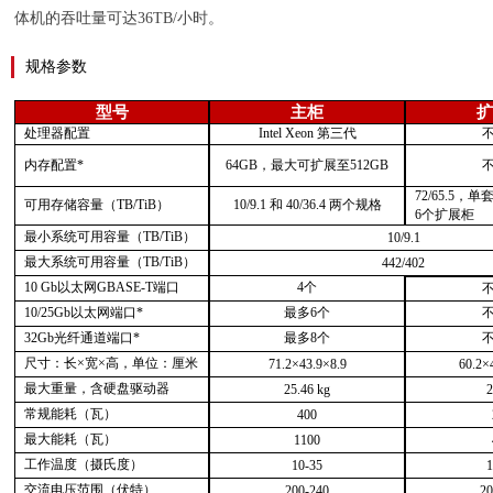
体机的吞吐量可达
36TB/
小时。
规格参数
型号
主柜
处理器配置
Intel Xeon 第三代
内存配置
*
64GB，最大可扩展至512GB
72/65.5
可用存储容量（
TB/TiB）
10/9.1 和 40/36.4 两个规格
6个扩展柜
最小系统可用容量（
TB/TiB）
10/9.1
最大系统可用容量（
TB/TiB）
442/402
10 Gb以太网GBASE-T端口
4个
10/25Gb以太网端口*
最多
6个
32Gb光纤通道端口*
最多
8个
尺寸：长
×宽×高，单位：厘米
71.2×43.9×8.9
60.2×
最大重量，含硬盘驱动器
25.46 kg
2
常规能耗（瓦）
400
最大能耗（瓦）
1100
工作温度（摄氏度）
10-35
1
交流电压范围（伏特）
200-240
20