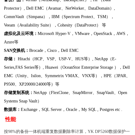
Protector
）
, Dell EMC
（
Avamar
、
NetWorker
、
DataDomain
）
,
CommVault
（
Simpana
），
IBM
（
Spectrum Protect
、
TSM
），
Veeam
（
Availability Suite
），
Cohesity
（
DataProtect
） 等
虚拟化及云环境：
Microsoft Hyper-V
，
VMware
，
OpenStack
，
AWS
，
Azure
等
SAN
交换机：
Brocade
，
Cisco
，
Dell EMC
存储：
Hitachi
（
HCP
、
VSP
、
USP-V
、
HUS
等）
, NetApp
（
E-
Series,FAS Series
等）
, Huawei
（
OceanStor Enterprise Storage
），
Dell
EMC
（
Unity
、
Isilon
、
Symmetrix VMAX
、
VNX
等），
HPE
（
3PAR
、
P9500
、
XP20000/24000
等）等
存储复制系统：
NetApp
（
FlexClone
、
SnapMirror
、
SnapVault
、
Open
Systems Snap Vault
）
数据库：
Exchange
，
SQL Server
，
Oracle，My SQL , Postgres etc .
性能
按
98%
的备份一体机端重复数据删除率计算，
YK DP5260
数据保护一