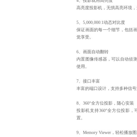
4
、投影就用高亮度
高亮度投影机，无惧高亮环境，
5
、
5,000,000:1
动态对比度
保证画面的每一个细节，包括
觉享受。
6
、画面自动翻转
内置图像传感器，可以自动侦
使用。
7
、接口丰富
丰富的端口设计，支持多种信号
8
、
360°
全方位投影，随心安装
投影机支持
360°
全方位投影，
置。
9
、
Memory Viewer
，轻松播放图