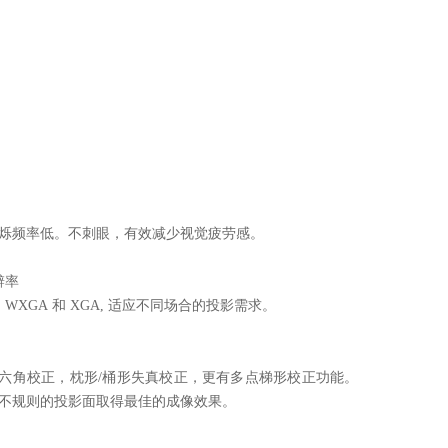
烁频率低。不刺眼，有效减少视觉疲劳感。
辨率
, WXGA
和
XGA,
适应不同场合的投影需求。
六角校正，枕形
/
桶形失真校正，更有多点梯形校正功能。
不规则的投影面取得最佳的成像效果。