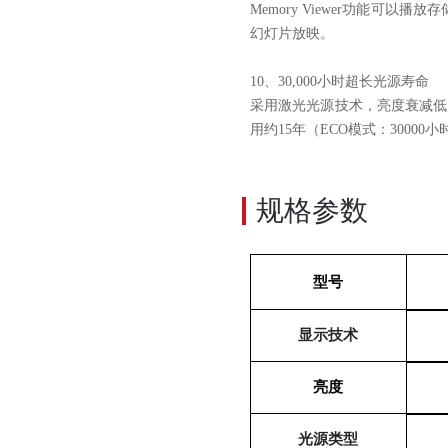
Memory Viewer
功能可以播放存
幻灯片放映。
10
、
30,000
小时超长光源寿命
采用激光光源技术，亮度衰减低
用约
15
年（
ECO
模式：
30000
小
规格参数
型号
显示技术
亮度
光源类型