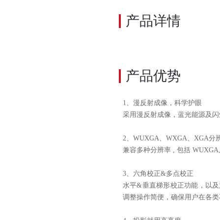
产品详情
产品优势
1
、漫反射成像，科学护眼
采用漫反射成像，蓝光能源及闪
2
、
WUXGA
、
WXGA
、
XGA
分
兼容多种分辨率
,
包括
WUXGA
3
、六角校正
&
多点校正
水平
&
垂直梯形校正功能，以及
调整操作简便，确保用户在各类