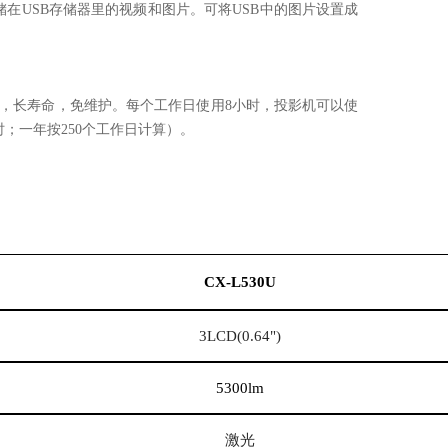
储在
USB
存储器里的视频和图片。可将
USB
中的图片设置成
，长寿命，免维护。每个工作日使用
8
小时，投影机可以使
时；一年按
250
个工作日计算）。
CX-L530U
3LCD(0.64")
5300lm
激光