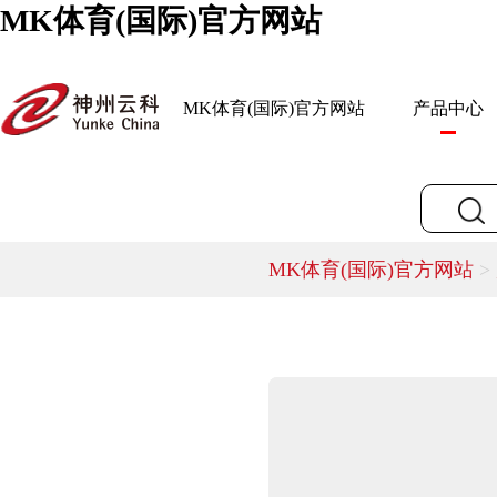
MK体育(国际)官方网站
MK体育(国际)官方网站
产品中心
MK体育(国际)官方网站
>