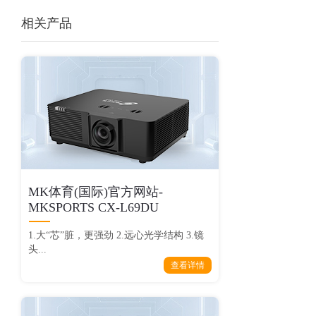
相关产品
MK体育(国际)官方网站-
MKSPORTS CX-L69DU
1.大“芯”脏，更强劲 2.远心光学结构 3.镜
头...
查看详情