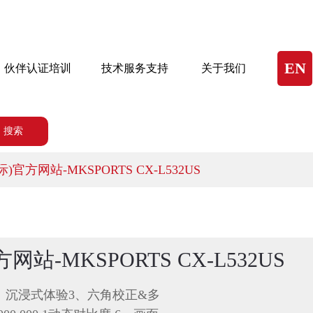
EN
伙伴认证培训
技术服务支持
关于我们
搜索
)官方网站-MKSPORTS CX-L532US
站-MKSPORTS CX-L532US
、沉浸式体验3、六角校正&多