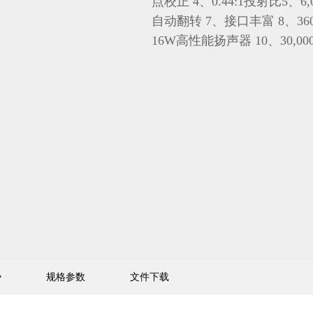
点校正 4、0.44:1投射比5、6,
自动翻转 7、接口丰富 8、3
16W高性能扬声器 10、30,
势
规格参数
文件下载