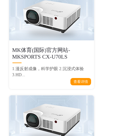
MK体育(国际)官方网站-
MKSPORTS CX-U70LS
1.漫反射成像，科学护眼 2.沉浸式体验
3.HD...
查看详情