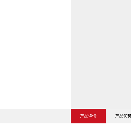
产品详情
产品优