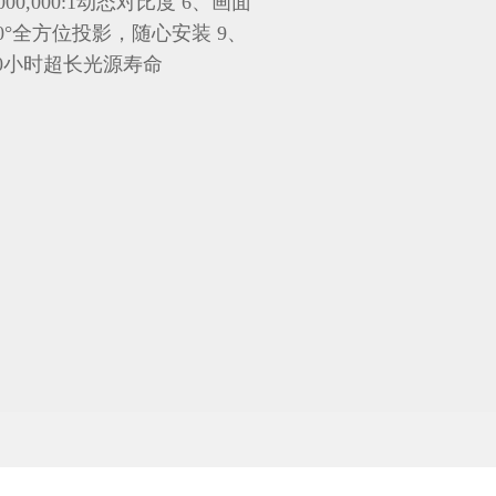
000,000:1动态对比度 6、画面
60°全方位投影，随心安装 9、
000小时超长光源寿命