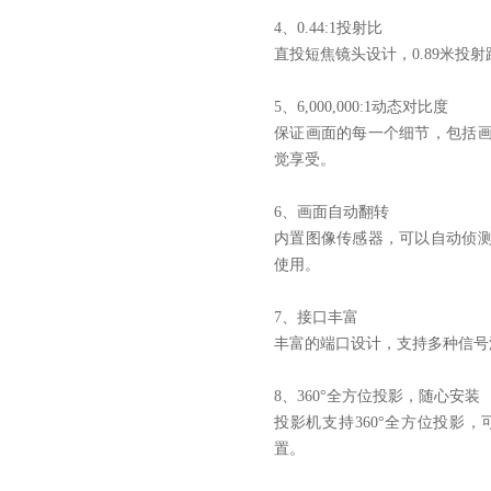
4
、
0.44:1
投射比
直投短焦镜头设计，
0.89
米投射
5
、
6,000,000:1
动态对比度
保证画面的每一个细节，包括
觉享受。
6
、画面自动翻转
内置图像传感器，可以自动侦
使用。
7
、接口丰富
丰富的端口设计，支持多种信号
8
、
360°
全方位投影，随心安装
投影机支持
360°
全方位投影，
置。