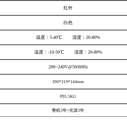
红外
白色
温度：5-40℃ 湿度：20-80%
温度：-10-50℃ 湿度：20-80%
200~240V@50/60Hz
390*319*144mm
约5.5KG
整机3年+光源3年