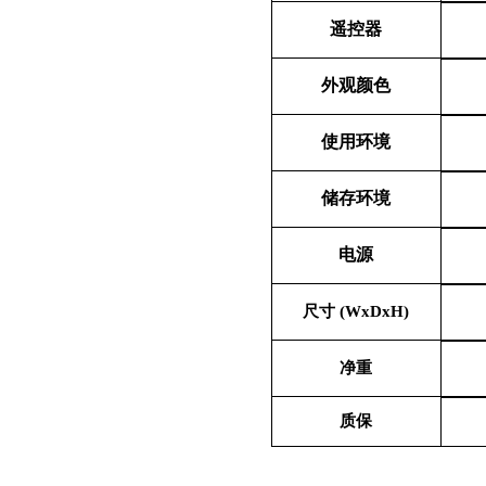
遥控器
外观颜色
使用环境
储存环境
电源
尺寸 (WxDxH)
净重
质保