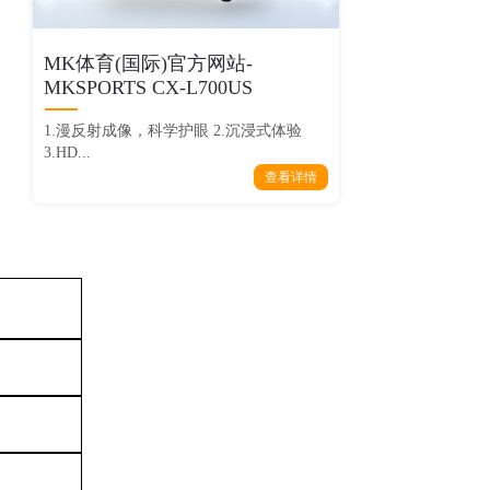
MK体育(国际)官方网站-
MKSPORTS CX-L700US
1.漫反射成像，科学护眼 2.沉浸式体验
3.HD...
查看详情