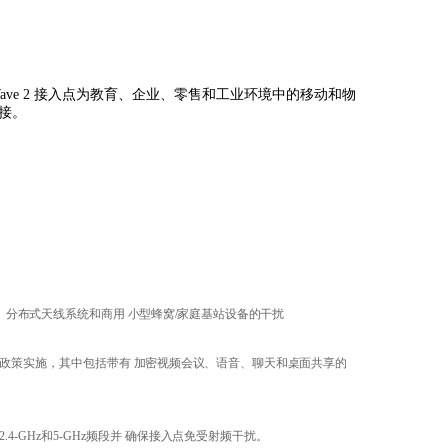
1ac Wave 2 接入点为教育、企业、零售和工业环境中的移动和物
接。
、分布式天线系
统和商用
小型蜂窝
/
家庭基站设备的干扰
政策实施，其中包括带有
加密视
频
会议、语音、聊天和桌面共享的
。
4-GHz和5-GHz频段并
确保接入点免受射
频干扰。