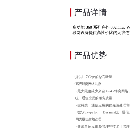
产品详情
多功能 360 系列户外 802.1
联网设备提供高性价比的无线连
产品优势
·
提供
1.17 Gbps的总吞吐量
·
高级蜂窝网络共存
-
最大限度减少来自
3
G
/4
G
蜂窝网络
·
统
一通信应用的服务质量
-
支持统一
通信应用的优先级处理和
微软
Skype for
Business
统
一
通信
·
同类最佳射频管理
-
集
成自适应射频管理
™技术可管理2.