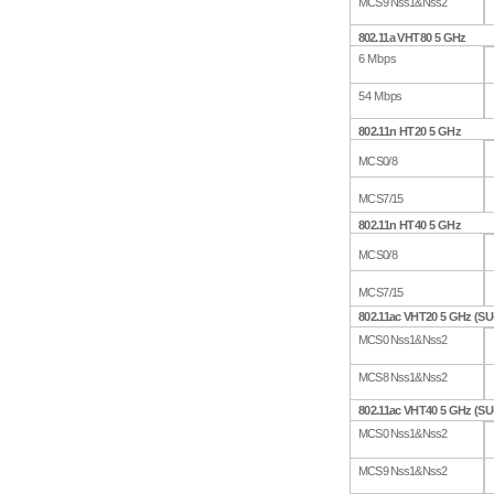
MCS
9
Nss1&Nss2
8
0
2.11a
VHT80
5
GHz
6
Mbps
54 Mbps
8
02.11n
HT20
5
GHz
MCS
0
/8
MCS
7
/15
8
02.11n
HT40
5
GHz
MCS
0
/8
MCS
7
/15
802.11ac
VHT20
5
GHz
(SU
MCS
0
Nss1&Nss2
MCS
8
Nss1&Nss2
802.11ac
VHT40
5
GHz
(SU
MCS
0
Nss1&Nss2
MCS
9
Nss1&Nss2