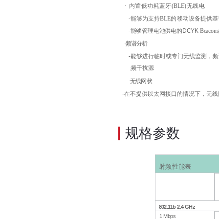
·
内置低功耗蓝牙
(
BLE
)无线电
-
能够为支持
BLE
的移动设备提供基
-
能够管理电池供电的
DCYK
Beaco
·
频谱分析
-
能够进行
临时或专门无线监测，频
频干扰源
·
无线网状
-
在不提供
以太网接口的情况下，无线
规格参数
射
频性能表
8
02.11b
2.4
GHz
1
Mbps