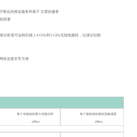
于附近的推送
服务和基于
位
置的服务
ns的部署
谱分析器可远程扫描
2.4-
GHz
和
5-
GHz
无线电频段，以便识
别射
网状连接非常方便
每个传输链的最大
传输功率
每个接收链的
接收器敏感度
(
dBm)
(dBm)