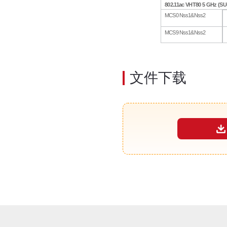
802.11ac
VHT80
5
GHz
(SU
MCS
0
Nss1&Nss2
MCS
9
Nss1&Nss2
文件下载