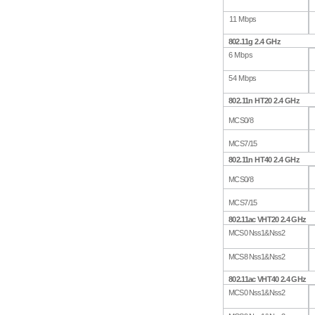
1
1 Mbps
8
0
2.11g
2.4
GHz
6
Mbps
54 Mbps
802.11n
HT20
2.4
GHz
MCS
0
/8
MCS
7
/15
802.11n
HT40
2.4
GHz
MCS
0
/8
MCS
7
/15
802.11ac
VHT20
2.4
GH
z
MCS
0
Nss1&Nss2
MCS
8
Nss1&Nss2
802.11ac
VHT40
2.4
GH
z
MCS
0
Nss1&Nss2