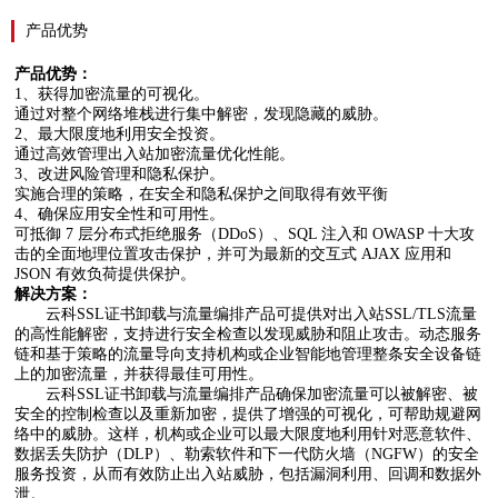
产品优势
产品优势：
1、获得加密流量的可视化。
通过对整个网络堆栈进行集中解密，发现隐藏的威胁。
2、最大限度地利用安全投资。
通过高效管理出入站加密流量优化性能。
3、改进风险管理和隐私保护。
实施合理的策略，在安全和隐私保护之间取得有效平衡
4、确保应用安全性和可用性。
可抵御 7 层分布式拒绝服务（DDoS）、SQL 注入和 OWASP 十大攻
击的全面地理位置攻击保护，并可为最新的交互式 AJAX 应用和
JSON 有效负荷提供保护。
解决方案：
云科SSL证书卸载与流量编排产品可提供对出入站SSL/TLS流量
的高性能解密，支持进行安全检查以发现威胁和阻止攻击。动态服务
链和基于策略的流量导向支持机构或企业智能地管理整条安全设备链
上的加密流量，并获得最佳可用性。
云科SSL证书卸载与流量编排产品确保加密流量可以被解密、被
安全的控制检查以及重新加密，提供了增强的可视化，可帮助规避网
络中的威胁。这样，机构或企业可以最大限度地利用针对恶意软件、
数据丢失防护（DLP）、勒索软件和下一代防火墙（NGFW）的安全
服务投资，从而有效防止出入站威胁，包括漏洞利用、回调和数据外
泄。