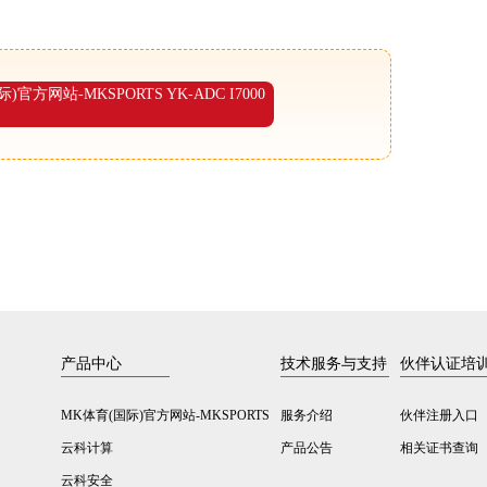
)官方网站-MKSPORTS YK-ADC I7000
产品中心
技术服务与支持
伙伴认证培
MK体育(国际)官方网站-MKSPORTS
服务介绍
伙伴注册入口
云科计算
产品公告
相关证书查询
云科安全