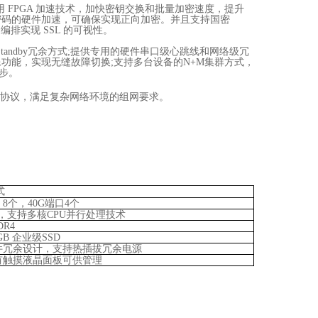
用 FPGA 加速技术，加快密钥交换和批量加密速度，提升
ECC 密码的硬件加速，可确保实现正向加密。并且支持国密
SL 编排实现 SSL 的可视性。
ctive-Standby冗余方式;提供专用的硬件串口级心跳线和网络级冗
像功能，实现无缝故障切换;支持多台设备的N+M集群方式，
步。
、SIP 等协议，满足复杂网络环境的组网要求。
式
 8个，40G端口4个
U，支持多核CPU并行处理技术
DR4
0GB 企业级SSD
件冗余设计，支持热插拔冗余电源
有触摸液晶面板可供管理