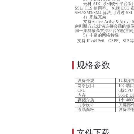
云科
ADC 系列硬件平台采
SSL/ TLS 使用率。 包括 
SM2/SM3/SM4 算法,可通过 S
4）
系统冗余
支持Active-Active及A
余判断方式;提供连接会话的镜
同一集群最高支持32台的配置同
5）丰富的网络特性
支持
IPv4/IPv6、OSPF
规格参数
设备外观
1U机架
网络接口
10G端口
CPU
6
核
CP
内存
96G
B
D
存储介质
1个 48
冗余设计
关键部
液晶面板
设备带
文件下载