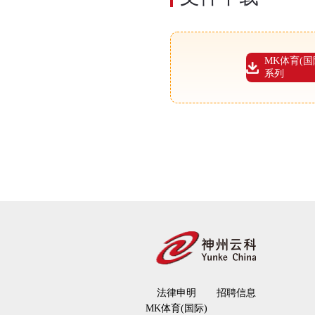
MK体育(国际
系列
法律申明
招聘信息
MK体育(国际)