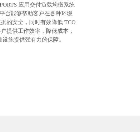
SPORTS 应用交付负载均衡系统
i系列平台能够帮助客户在各种环境
据的安全，同时有效降低 TCO
客户提供工作效率，降低成本，
础设施提供强有力的保障。