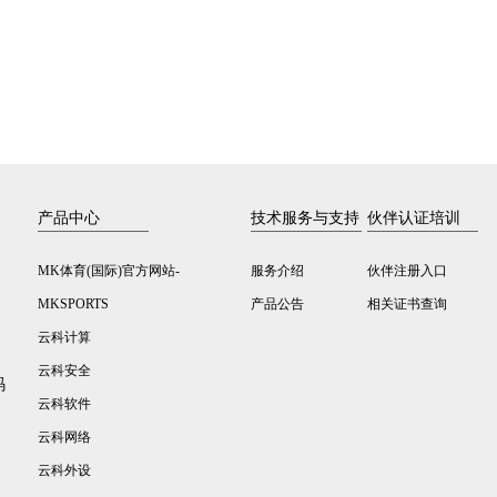
产品中心
技术服务与支持
伙伴认证培训
MK体育(国际)官方网站-
服务介绍
伙伴注册入口
MKSPORTS
产品公告
相关证书查询
云科计算
云科安全
码
云科软件
云科网络
云科外设