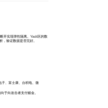
断开实现弹性隔离。Vault区的数
分析，验证数据是否完好。
电子、富士康、台积电、微
倾向于向攻击者支付赎金。