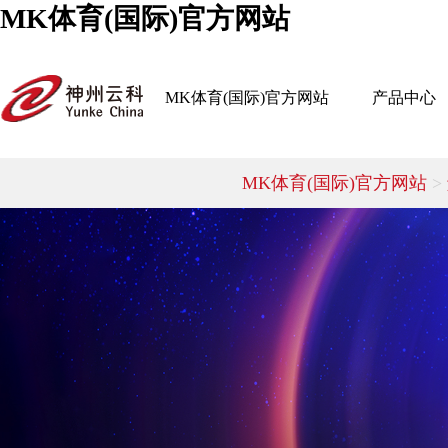
MK体育(国际)官方网站
MK体育(国际)官方网站
产品中心
MK体育(国际)官方网站
>