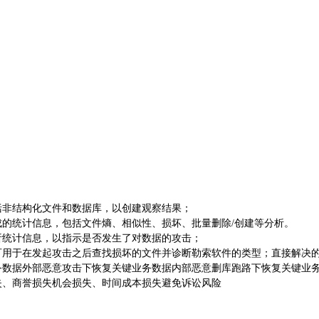
括非结构化文件和数据库，以创建观察结果；
的统计信息，包括文件熵、相似性、损坏、批量删除/创建等分析。
析统计信息，以指示是否发生了对数据的攻击；
可用于在发起攻击之后查找损坏的文件并诊断勒索软件的类型；
直接解决
务数据
外部恶意攻击下恢复关键业务数据
内部恶意删库跑路下恢复关键业
失、商誉损失
机会损失、时间成本损失
避免诉讼风险