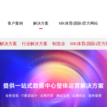
客户案例
解决方案
MK体育(国际)官方网站
解决方案
>
行业解决方案
>
制造业
>
MK体育(国际)官方