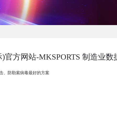
际)官方网站-MKSPORTS 制造
击、防勒索病毒最好的方案