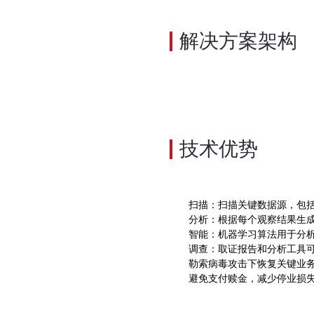
解决方案架构
技术优势
扫描：扫描关键数据源，包
分析：根据每个观察结果生成
智能：机器学习算法用于分
调查：取证报告和分析工具
勒索病毒攻击下恢复关键业
避免支付赎金，减少停业损