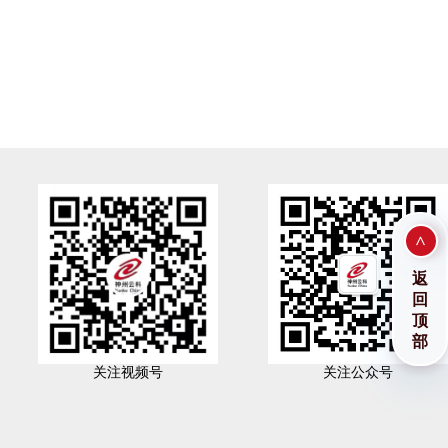
>
返
回
顶
部
关注视频号
关注公众号