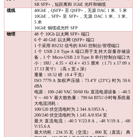
SR SFP+
，短距离和
1GbE
光纤和铜缆
缆线
40GbE
，
QSFP+
至
QSFP+
，无源
DAC 1
米、
5
米
10GbE
，
SFP+
至
SFP+
，无源
DAC 1
米、
3
米、
5
米
16GbE
铜缆或光纤
SFP
物理
48
个
10Gb
以太网
SFP+
端口
6
个
40 GbE
以太网
QSFP+
端口
1
个采用
RS232
信号的
RJ45
控制台
/
管理端口
1
个
USB 2.0 Type A
端口用于支持大容量存储设
备，
1
个
Micro-USB 2.0 Type B
串行控制台端口大
小：
1RU
，
4.35
×
43.4
×
43.5
厘米（
1.71 x 17.09 x
17.13
英寸）（高
x
宽
x
深）
重量：
18.52
磅（
8.4
千克）
ISO 7779 A
加权声压级：
73.4
°
F (23
°
C)
时为
59.6
dBA
电源：
100
–
240 VAC 50/60 Hz
直流电源设备：
-40.5
V ~ -60 V
最大散热量：
799.64 BTU/
小时每系统最
大电流消耗：
100/120
伏交流电时为
2.344 A/1953 A
，
200/240
伏交流电时为
1.145 A/0.954
安
最大 直流电流：
-40.5 V/23.8 A
，
-48 V/19 A
，
-60
V/15.6 A
最大功耗：
234.35
瓦（交流），
800
瓦（直流） 典