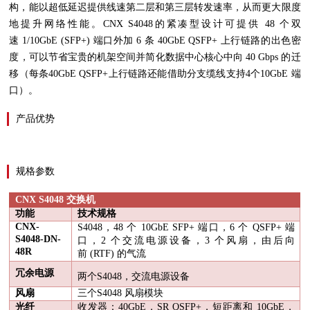
构，能以超低延迟提供线速第二层和第三层转发速率，从而更大限度
地提升网络性能。
CNX S4048
的紧凑型设计可提供
48
个双
速
1/10GbE (SFP+)
端口外加
6
条
40GbE QSFP+
上行链路的出色密
度，可以节省宝贵的机架空间并简化数据中心核心中向
40 Gbps
的迁
移（每条
40GbE QSFP+
上行链路还能借助分支缆线支持
4
个
10GbE
端
口）。
产品优势
规格参数
CNX S4048
交换机
功能
技术规格
CNX-
S4048
，
48
个
10GbE SFP+
端口，
6
个
QSFP+
端
S4048-DN-
口，
2
个交流电源设备，
3
个风扇，由后向
48R
前
(RTF)
的气流
冗余电源
两个
S4048
，交流电源设备
风扇
三个
S4048
风扇模块
光纤
收发器：
40GbE
，
SR QSFP+
，短距离和
10GbE
，