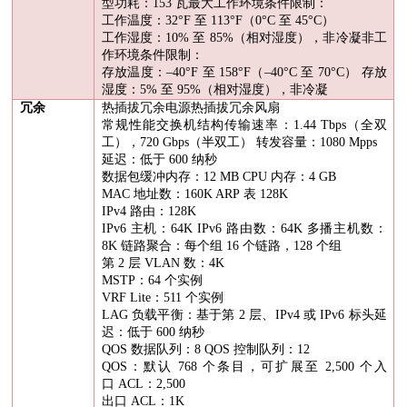
型功耗：
153
瓦最大工作环境条件限制：
工作温度：
32
°
F
至
113
°
F
（
0
°
C
至
45
°
C
）
工作湿度：
10%
至
85%
（相对湿度），非冷凝非工
作环境条件限制：
存放温度：–
40
°
F
至
158
°
F
（–
40
°
C
至
70
°
C
） 存放
湿度：
5%
至
95%
（相对湿度），非冷凝
冗余
热插拔冗余电源热插拔冗余风扇
常规性能交换机结构传输速率：
1.44 Tbps
（全双
工），
720 Gbps
（半双工） 转发容量：
1080 Mpps
延迟：低于
600
纳秒
数据包缓冲内存：
12 MB CPU
内存：
4 GB
MAC
地址数：
160K ARP
表
128K
IPv4
路由：
128K
IPv6
主机：
64K IPv6
路由数：
64K
多播主机数：
8K
链路聚合：每个组
16
个链路，
128
个组
第
2
层
VLAN
数：
4K
MSTP
：
64
个实例
VRF Lite
：
511
个实例
LAG
负载平衡：基于第
2
层、
IPv4
或
IPv6
标头延
迟：低于
600
纳秒
QOS
数据队列：
8 QOS
控制队列：
12
QOS
：默认
768
个条目，可扩展至
2,500
个入
口
ACL
：
2,500
出口
ACL
：
1K