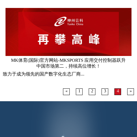
MK体育(国际)官方网站-MKSPORTS 应用交付控制器跃升
中国市场第二，持续高位增长！
致力于成为领先的国产数字化生态厂商...
«
1
2
3
4
»