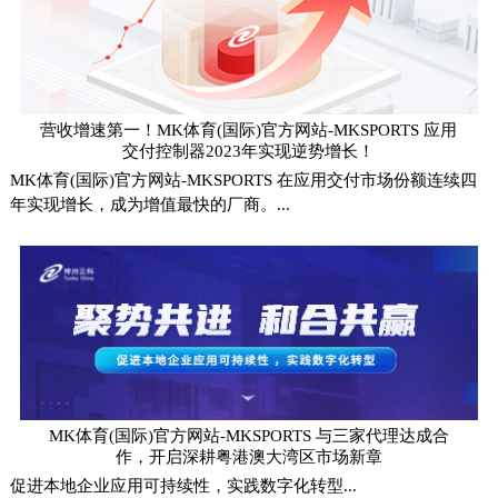
营收增速第一！MK体育(国际)官方网站-MKSPORTS 应用
交付控制器2023年实现逆势增长！
MK体育(国际)官方网站-MKSPORTS 在应用交付市场份额连续四
年实现增长，成为增值最快的厂商。...
MK体育(国际)官方网站-MKSPORTS 与三家代理达成合
作，开启深耕粤港澳大湾区市场新章
促进本地企业应用可持续性，实践数字化转型...