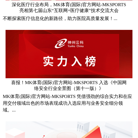
深化医疗行业布局，MK体育(国际)官方网站-MKSPORTS
亮相第七届山东“互联网+医疗健康”技术交流大会
不断探索医疗信息化的新路径，助力医院高质量发展！...
喜报！MK体育(国际)官方网站-MKSPORTS 入选《中国网
络安全行业全景图（第十一版）》
MK体育(国际)官方网站-MKSPORTS 凭借强劲的综合实力和在应
用交付领域出色的市场表现成功入选应用与业务安全细分领
域。...