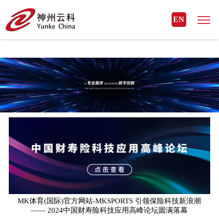
MK体育(国际)官方网站
EN
MK体育(国际)官方网站-MKSPORTS 引领保险科技新浪潮
—— 2024中国财寿险科技应用高峰论坛圆满落幕