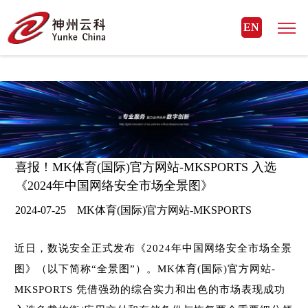
MK体育(国际)官方网站
EN
喜报！MK体育(国际)官方网站-MKSPORTS 入选
《2024年中国网络安全市场全景图》
2024-07-25 MK体育(国际)官方网站-MKSPORTS
近日，数说安全正式发布《2024年中国网络安全市场全景
图》（以下简称“全景图”）。MK体育(国际)官方网站-
MKSPORTS 凭借强劲的综合实力和出色的市场表现成功