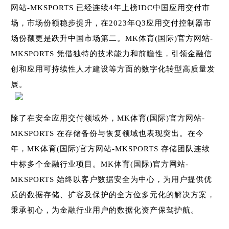
网站-MKSPORTS 已经
连续4年上榜IDC中国应用交付市
场
，市场份额稳步提升，
在2023年Q3应用交付控制器市
场份额更是跃升中国市场第二
。MK体育(国际)官方网站-
MKSPORTS 凭借独特的技术能力和前瞻性，引领金融信
创和应用可持续性人才建设等方面的数字化转型高质量发
展。
除了在安全应用交付领域外，MK体育(国际)官方网站-
MKSPORTS 在
存储备份与恢复
领域也表现突出。在今
年，MK体育(国际)官方网站-MKSPORTS 存储团队连续
中标多个金融行业项目。MK体育(国际)官方网站-
MKSPORTS 始终
以客户数据安全为中心，
为用户提供
优
质的数据存储、
扩容及保护的全方位多元化的解决方案
，
秉承初心，为金融行业用户的数据化资产保驾护航。