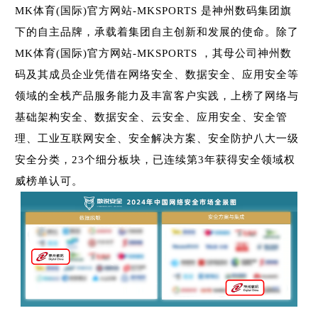
MK体育(国际)官方网站-MKSPORTS 是神州数码集团旗
下的自主品牌
，承载着集团自主创新和发展的使命。除了
MK体育(国际)官方网站-MKSPORTS ，其母公司
神州数
码
及其成员企业凭借在
网络安全、数据安全、应用安全
等
领域的全栈产品服务能力及丰富客户实践，上榜了网络与
基础架构安全、数据安全、云安全、应用安全、安全管
理、工业互联网安全、安全解决方案、安全防护八大一级
安全分类，23个细分板块，
已
连续第3年获得安全领域权
威榜单认可。